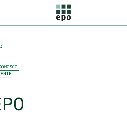
O
CONOSCO
IENTE
EPO