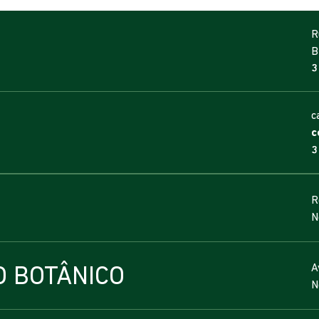
R
B
3
c
c
3
R
N
O BOTÂNICO
A
N