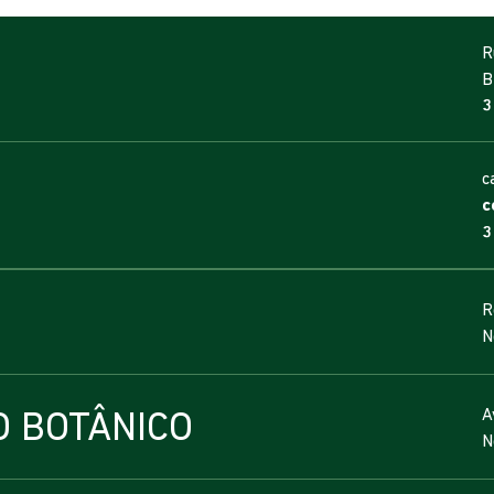
R
B
3
c
c
3
R
N
O BOTÂNICO
A
N