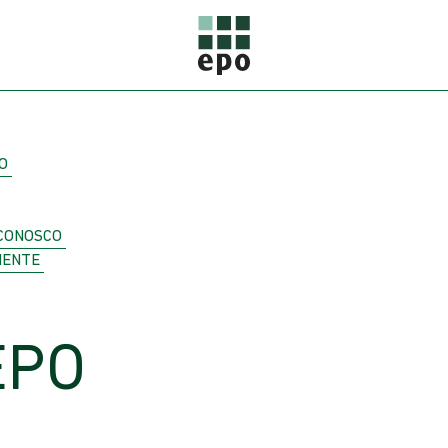
O
CONOSCO
IENTE
EPO