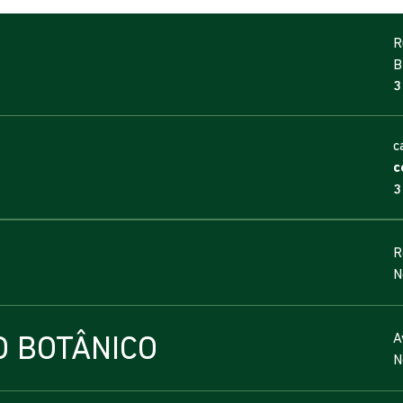
R
B
3
c
c
3
R
N
O BOTÂNICO
A
N