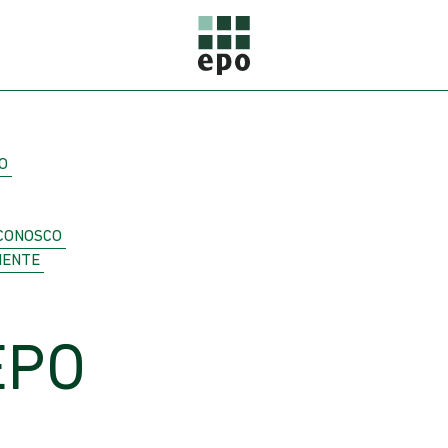
O
CONOSCO
IENTE
EPO