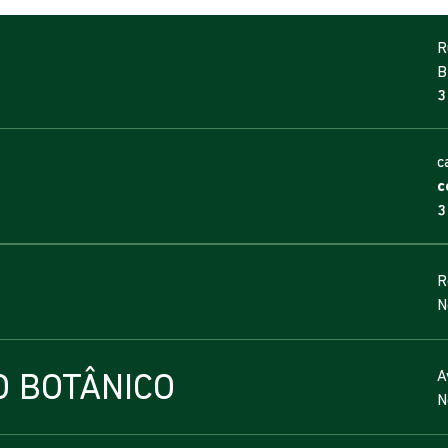
R
B
3
c
c
3
R
N
O BOTÂNICO
A
N